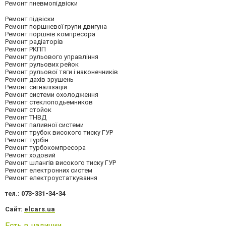
Ремонт пневмопідвіски
Ремонт підвіски
Ремонт поршневої групи двигуна
Ремонт поршнів компресора
Ремонт радіаторів
Ремонт РКПП
Ремонт рульового управління
Ремонт рульових рейок
Ремонт рульової тяги і наконечників
Ремонт дахів зрушень
Ремонт сигналізацій
Ремонт системи охолодження
Ремонт стеклоподьемников
Ремонт стойок
Ремонт ТНВД
Ремонт паливної системи
Ремонт трубок високого тиску ГУР
Ремонт турбін
Ремонт турбокомпресора
Ремонт ходовий
Ремонт шлангів високого тиску ГУР
Ремонт електронних систем
Ремонт електроустаткування
тел.: 073-331-34-34
Сайт:
elcars.ua
Есть в наличии