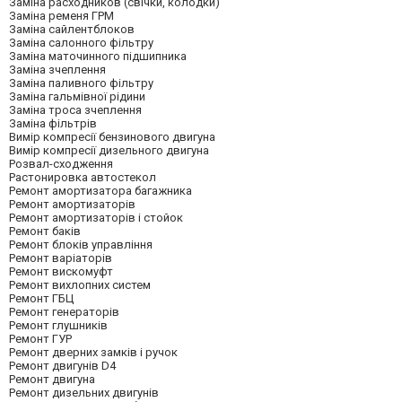
Заміна расходников (свічки, колодки)
Заміна ременя ГРМ
Заміна сайлентблоков
Заміна салонного фільтру
Заміна маточинного підшипника
Заміна зчеплення
Заміна паливного фільтру
Заміна гальмівної рідини
Заміна троса зчеплення
Заміна фільтрів
Вимір компресії бензинового двигуна
Вимір компресії дизельного двигуна
Розвал-сходження
Растонировка автостекол
Ремонт амортизатора багажника
Ремонт амортизаторів
Ремонт амортизаторів і стойок
Ремонт баків
Ремонт блоків управління
Ремонт варіаторів
Ремонт вискомуфт
Ремонт вихлопних систем
Ремонт ГБЦ
Ремонт генераторів
Ремонт глушників
Ремонт ГУР
Ремонт дверних замків і ручок
Ремонт двигунів D4
Ремонт двигуна
Ремонт дизельних двигунів